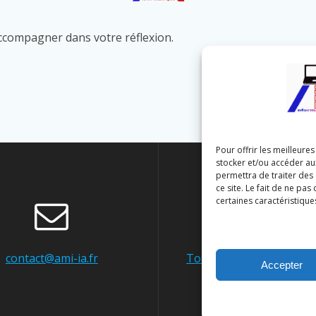
compagner dans votre réflexion.
Pour offrir les meilleure
stocker et/ou accéder au
permettra de traiter des
ce site. Le fait de ne pa
certaines caractéristique
contact@ami-ia.fr
Touraine, Centre-Val de
Accepter